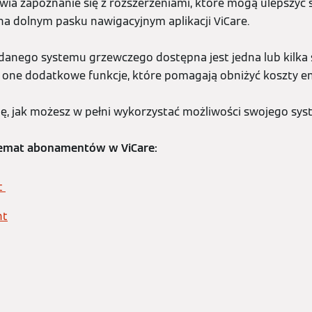
iwia zapoznanie się z rozszerzeniami, które mogą ulepszyć
 na dolnym pasku nawigacyjnym aplikacji ViCare.
danego systemu grzewczego dostępna jest jedna lub kilka 
ą one dodatkowe funkcje, które pomagają obniżyć koszty en
ię, jak możesz w pełni wykorzystać możliwości swojego sy
 temat abonamentów w ViCare:
t
nt