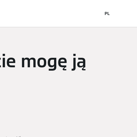
nergią
PL
zie mogę ją