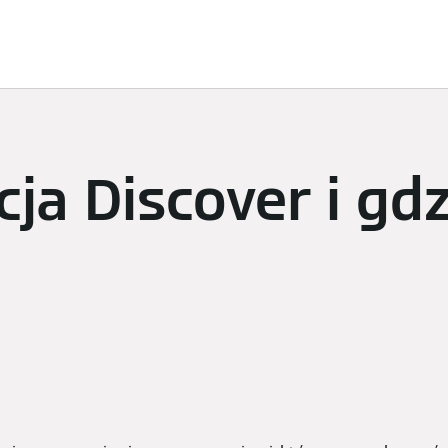
Smart Climate
Subskrypcje i odkrywanie
Zarządzanie e
cja Discover i gd