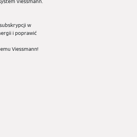
 system Viessmann.
subskrypcji w
ergii i poprawić
stemu Viessmann!